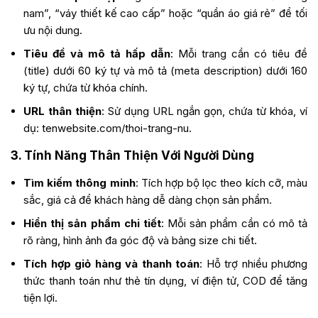
nam”, “váy thiết kế cao cấp” hoặc “quần áo giá rẻ” để tối
ưu nội dung.
Tiêu đề và mô tả hấp dẫn
: Mỗi trang cần có tiêu đề
(title) dưới 60 ký tự và mô tả (meta description) dưới 160
ký tự, chứa từ khóa chính.
URL thân thiện
: Sử dụng URL ngắn gọn, chứa từ khóa, ví
dụ:
tenwebsite.com/thoi-trang-nu
.
3. Tính Năng Thân Thiện Với Người Dùng
Tìm kiếm thông minh
: Tích hợp bộ lọc theo kích cỡ, màu
sắc, giá cả để khách hàng dễ dàng chọn sản phẩm.
Hiển thị sản phẩm chi tiết
: Mỗi sản phẩm cần có mô tả
rõ ràng, hình ảnh đa góc độ và bảng size chi tiết.
Tích hợp giỏ hàng và thanh toán
: Hỗ trợ nhiều phương
thức thanh toán như thẻ tín dụng, ví điện tử, COD để tăng
tiện lợi.