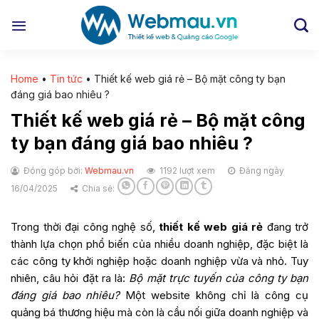
Chuyển
đến
nội
dung
Home
•
Tin tức
•
Thiết kế web giá rẻ – Bộ mặt công ty bạn
đáng giá bao nhiêu ?
Thiết kế web giá rẻ – Bộ mặt công
ty bạn đáng giá bao nhiêu ?
Đóng góp bởi:
Webmau.vn
1192 lượt xem
Đăng ngày
16/04/2025
Chia sẻ:
Trong thời đại công nghệ số,
thiết kế web giá rẻ
đang trở
thành lựa chọn phổ biến của nhiều doanh nghiệp, đặc biệt là
các công ty khởi nghiệp hoặc doanh nghiệp vừa và nhỏ. Tuy
nhiên, câu hỏi đặt ra là:
Bộ mặt trực tuyến của công ty bạn
đáng giá bao nhiêu?
Một website không chỉ là công cụ
quảng bá thương hiệu mà còn là cầu nối giữa doanh nghiệp và