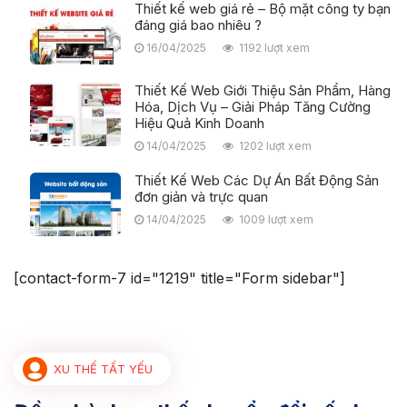
Thiết kế web giá rẻ – Bộ mặt công ty bạn
đáng giá bao nhiêu ?
16/04/2025
1192 lượt xem
Thiết Kế Web Giới Thiệu Sản Phẩm, Hàng
Hóa, Dịch Vụ – Giải Pháp Tăng Cường
Hiệu Quả Kinh Doanh
14/04/2025
1202 lượt xem
Thiết Kế Web Các Dự Án Bất Động Sản
đơn giản và trực quan
14/04/2025
1009 lượt xem
[contact-form-7 id="1219" title="Form sidebar"]
XU THẾ TẤT YẾU