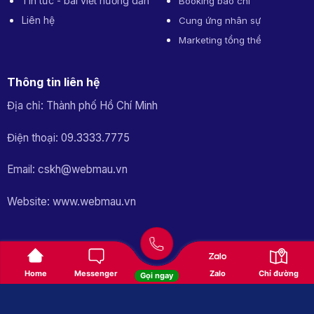
Thông tin liên hệ
Địa chỉ: Thành phố Hồ Chí Minh
Điện thoại: 09.3333.7775
Email: cskh@webmau.vn
Website: www.webmau.vn
Copyright 2026 © PUNO Co., Ltd | Số Giấy CN ĐKDN mã số
0315605136 do Sở Kế hoạch và Đầu tư cấp ngày 02/4/2019
Home
Messenger
Zalo
Chỉ đường
Gọi ngay