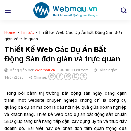
Chuyển
đến
nội
dung
Home
•
Tin tức
•
Thiết Kế Web Các Dự Án Bất Động Sản đơn
giản và trực quan
Thiết Kế Web Các Dự Án Bất
Động Sản đơn giản và trực quan
Đóng góp bởi:
Webmau.vn
1018 lượt xem
Đăng ngày
14/04/2025
Chia sẻ:
Trong bối cảnh thị trường bất động sản ngày càng cạnh
tranh, một website chuyên nghiệp không chỉ là công cụ
quảng bá dự án mà còn là cầu nối hiệu quả giữa doanh nghiệp
và khách hàng. Thiết kế web các dự án bất động sản chuẩn
SEO giúp tăng khả năng tiếp cận, xây dựng uy tín và thúc đẩy
doanh số. Bài viết này sẽ phân tích tầm quan trọng của