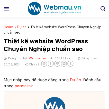
Chuyển
đến
nội
dung
Home
•
Dự án
•
Thiết kế website WordPress Chuyên Nghiệp
chuẩn seo
Thiết kế website WordPress
Chuyên Nghiệp chuẩn seo
Đóng góp bởi:
Webmau.vn
440 lượt xem
Đăng ngày
30/03/2024
Chia sẻ:
Mục nhập này đã được đăng trong
Dự án
. Đánh dấu
trang
permalink
.