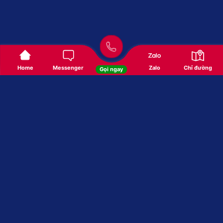
Home
Messenger
Zalo
Chỉ đường
Gọi ngay
CHÚNG TÔI LÀM GÌ?
Chúng tôi xây dựng thương hiệu và nền
tảng giúp bạn tiếp cận khách hàng tốt
hơn
Trong kinh doanh quan trọng nhất là xây dựng được một