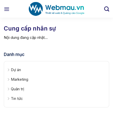
Chuyển
đến
nội
dung
Cung cấp nhân sự
Nội dung đang cập nhật…
Danh mục
Dự án
Marketing
Quản trị
Tin tức