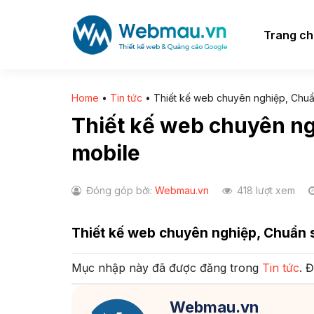
Chuyển
đến
Trang c
nội
dung
Home
•
Tin tức
•
Thiết kế web chuyên nghiệp, Chu
Thiết kế web chuyên n
mobile
Đóng góp bởi:
Webmau.vn
418 lượt xem
Thiết kế web chuyên nghiệp, Chuẩn 
Mục nhập này đã được đăng trong
Tin tức
. 
Webmau.vn