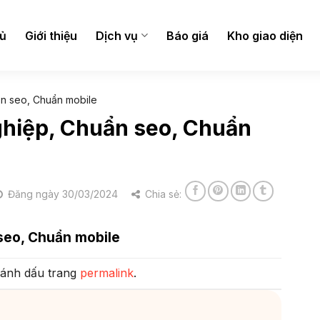
hủ
Giới thiệu
Dịch vụ
Báo giá
Kho giao diện
ẩn seo, Chuẩn mobile
ghiệp, Chuẩn seo, Chuẩn
Đăng ngày 30/03/2024
Chia sẻ:
seo, Chuẩn mobile
Đánh dấu trang
permalink
.