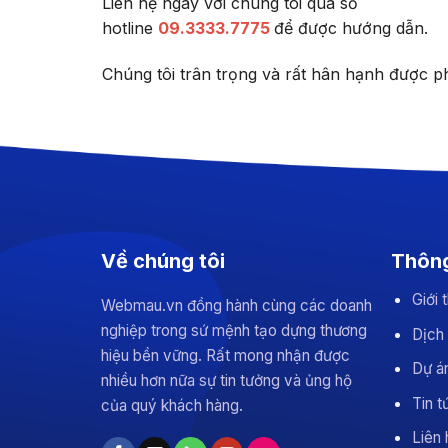
Liên hệ ngay với chúng tôi qua số
hotline
09.3333.7775
để được hướng dẫn.
Chúng tôi trân trọng và rất hân hạnh được p
Về chúng tôi
Thông
Giới
Webmau.vn đồng hành cùng các doanh
nghiệp trong sứ mệnh tạo dựng thương
Dịch
hiệu bền vững. Rất mong nhận được
Dự án
nhiều hơn nữa sự tin tưởng và ủng hộ
Tin t
của quý khách hàng.
Liên 