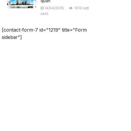
quan
14/04/2025
1013 lượt
xem
[contact-form-7 id="1219" title="Form
sidebar"]