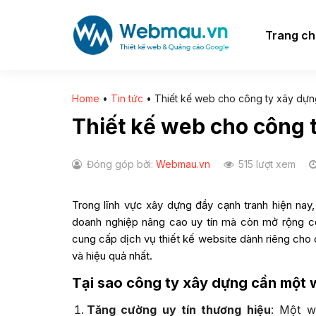
Chuyển
đến
Trang c
nội
dung
Home
•
Tin tức
•
Thiết kế web cho công ty xây dựn
Thiết kế web cho công 
Đóng góp bởi:
Webmau.vn
515 lượt xem
Trong lĩnh vực xây dựng đầy cạnh tranh hiện nay
doanh nghiệp nâng cao uy tín mà còn mở rộng c
cung cấp dịch vụ
thiết kế website
dành riêng cho 
và hiệu quả nhất.
Tại sao công ty xây dựng cần một 
Tăng cường uy tín thương hiệu
: Một w