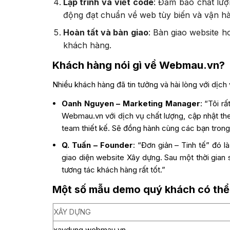
Lập trình và viết code
: Đảm bảo chất lượ
động đạt chuẩn về web tùy biến và vận h
Hoàn tất và bàn giao
: Bàn giao website 
khách hàng.
Khách hàng nói gì về Webmau.vn?
Nhiều khách hàng đã tin tưởng và hài lòng với dịch
Oanh Nguyen – Marketing Manager
: “Tôi r
Webmau.vn với dịch vụ chất lượng, cập nhật the
team thiết kế. Sẽ đồng hành cùng các bạn trong 
Q. Tuấn – Founder
: “Đơn giản – Tinh tế” đó l
giao diện website Xây dựng. Sau một thời gian 
tương tác khách hàng rất tốt.”
Một số mẫu demo quý khách có thể
XÂY DỰNG
xaydung.webmau.vn