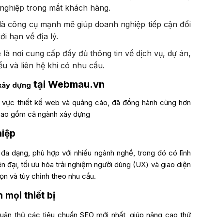
 nghiệp trong mắt khách hàng.
t là công cụ mạnh mẽ giúp doanh nghiệp tiếp cận đối
i hạn về địa lý.
e là nơi cung cấp đầy đủ thông tin về dịch vụ, dự án,
ểu và liên hệ khi có nhu cầu.
tại Webmau.vn
xây dựng
h vực
thiết kế web
và quảng cáo, đã đồng hành cùng hơn
 bao gồm cả
ngành xây dựng
hiệp
 đa dạng, phù hợp với nhiều ngành nghề, trong đó có
lĩnh
n đại, tối ưu hóa trải nghiệm người dùng (UX) và giao diện
ọn và tùy chỉnh theo nhu cầu.
 mọi thiết bị
uân thủ các tiêu chuẩn SEO mới nhất, giúp nâng cao thứ