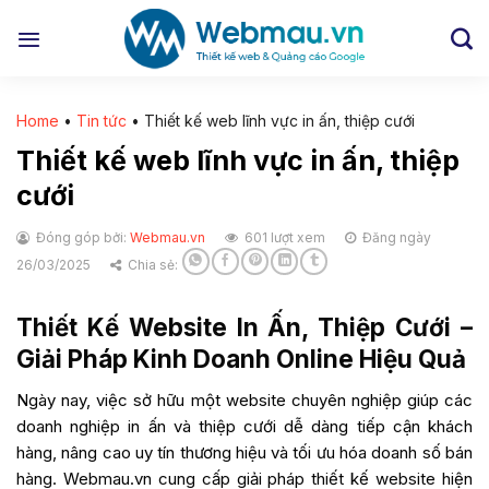
Chuyển
đến
nội
dung
Home
•
Tin tức
•
Thiết kế web lĩnh vực in ấn, thiệp cưới
Thiết kế web lĩnh vực in ấn, thiệp
cưới
Đóng góp bởi:
Webmau.vn
601 lượt xem
Đăng ngày
26/03/2025
Chia sẻ:
Thiết Kế Website In Ấn, Thiệp Cưới –
Giải Pháp Kinh Doanh Online Hiệu Quả
Ngày nay, việc sở hữu một website chuyên nghiệp giúp các
doanh nghiệp in ấn và thiệp cưới dễ dàng tiếp cận khách
hàng, nâng cao uy tín thương hiệu và tối ưu hóa doanh số bán
hàng. Webmau.vn cung cấp giải pháp thiết kế website hiện