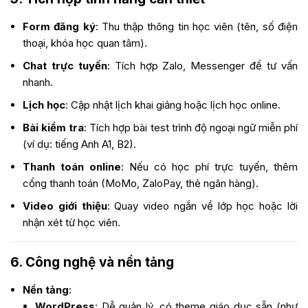
Form đăng ký
: Thu thập thông tin học viên (tên, số điện
thoại, khóa học quan tâm).
Chat trực tuyến
: Tích hợp Zalo, Messenger để tư vấn
nhanh.
Lịch học
: Cập nhật lịch khai giảng hoặc lịch học online.
Bài kiểm tra
: Tích hợp bài test trình độ ngoại ngữ miễn phí
(ví dụ: tiếng Anh A1, B2).
Thanh toán online
: Nếu có học phí trực tuyến, thêm
cổng thanh toán (MoMo, ZaloPay, thẻ ngân hàng).
Video giới thiệu
: Quay video ngắn về lớp học hoặc lời
nhận xét từ học viên.
6. Công nghệ và nền tảng
Nền tảng
:
WordPress
: Dễ quản lý, có theme giáo dục sẵn (như