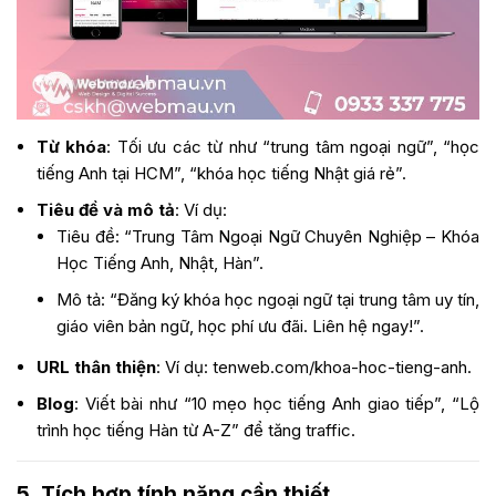
Từ khóa
: Tối ưu các từ như “trung tâm ngoại ngữ”, “học
tiếng Anh tại HCM”, “khóa học tiếng Nhật giá rẻ”.
Tiêu đề và mô tả
: Ví dụ:
Tiêu đề: “Trung Tâm Ngoại Ngữ Chuyên Nghiệp – Khóa
Học Tiếng Anh, Nhật, Hàn”.
Mô tả: “Đăng ký khóa học ngoại ngữ tại trung tâm uy tín,
giáo viên bản ngữ, học phí ưu đãi. Liên hệ ngay!”.
URL thân thiện
: Ví dụ:
tenweb.com/khoa-hoc-tieng-anh
.
Blog
: Viết bài như “10 mẹo học tiếng Anh giao tiếp”, “Lộ
trình học tiếng Hàn từ A-Z” để tăng traffic.
5. Tích hợp tính năng cần thiết