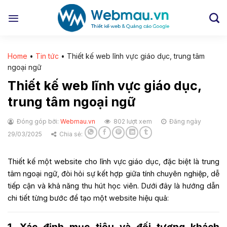
Chuyển
đến
nội
dung
Home
•
Tin tức
•
Thiết kế web lĩnh vực giáo dục, trung tâm
ngoại ngữ
Thiết kế web lĩnh vực giáo dục,
trung tâm ngoại ngữ
Đóng góp bởi:
Webmau.vn
802 lượt xem
Đăng ngày
29/03/2025
Chia sẻ:
T
hiết kế một website cho lĩnh vực giáo dục, đặc biệt là trung
tâm ngoại ngữ, đòi hỏi sự kết hợp giữa tính chuyên nghiệp, dễ
tiếp cận và khả năng thu hút học viên. Dưới đây là hướng dẫn
chi tiết từng bước để tạo một website hiệu quả: