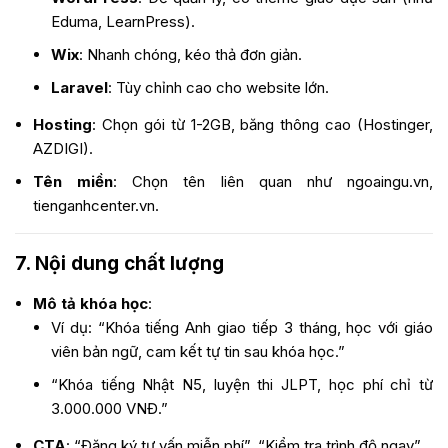
Eduma, LearnPress).
Wix
: Nhanh chóng, kéo thả đơn giản.
Laravel
: Tùy chỉnh cao cho website lớn.
Hosting
: Chọn gói từ 1-2GB, băng thông cao (Hostinger,
AZDIGI).
Tên miền
: Chọn tên liên quan như
ngoaingu.vn
,
tienganhcenter.vn
.
7. Nội dung chất lượng
Mô tả khóa học
:
Ví dụ: “Khóa tiếng Anh giao tiếp 3 tháng, học với giáo
viên bản ngữ, cam kết tự tin sau khóa học.”
“Khóa tiếng Nhật N5, luyện thi JLPT, học phí chỉ từ
3.000.000 VNĐ.”
CTA
: “Đăng ký tư vấn miễn phí”, “Kiểm tra trình độ ngay”.