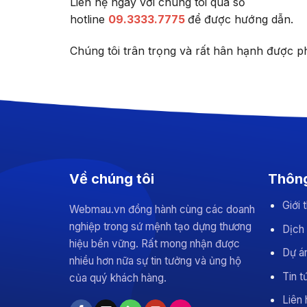
Liên hệ ngay với chúng tôi qua số
hotline
09.3333.7775
để được hướng dẫn.
Chúng tôi trân trọng và rất hân hạnh được p
Về chúng tôi
Thông
Giới
Webmau.vn đồng hành cùng các doanh
nghiệp trong sứ mệnh tạo dựng thương
Dịch
hiệu bền vững. Rất mong nhận được
Dự án
nhiều hơn nữa sự tin tưởng và ủng hộ
Tin t
của quý khách hàng.
Liên 