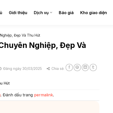
hủ
Giới thiệu
Dịch vụ
Báo giá
Kho giao diện
 Nghiệp, Đẹp Và Thu Hút
 Chuyên Nghiệp, Đẹp Và
Đăng ngày 30/03/2025
Chia sẻ:
hu Hút
g
. Đánh dấu trang
permalink
.