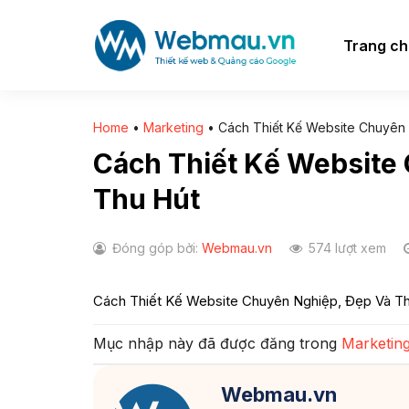
Chuyển
đến
Trang c
nội
dung
Home
•
Marketing
•
Cách Thiết Kế Website Chuyên
Cách Thiết Kế Website
Thu Hút
Đóng góp bởi:
Webmau.vn
574 lượt xem
Cách Thiết Kế Website Chuyên Nghiệp, Đẹp Và T
Mục nhập này đã được đăng trong
Marketin
Webmau.vn