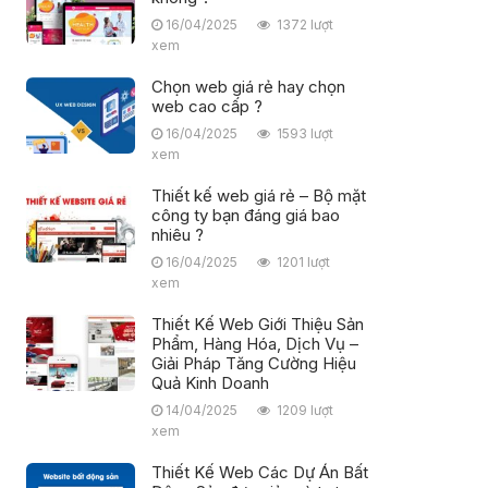
16/04/2025
1372 lượt
xem
Chọn web giá rẻ hay chọn
web cao cấp ?
16/04/2025
1593 lượt
xem
Thiết kế web giá rẻ – Bộ mặt
công ty bạn đáng giá bao
nhiêu ?
16/04/2025
1201 lượt
xem
Thiết Kế Web Giới Thiệu Sản
Phẩm, Hàng Hóa, Dịch Vụ –
Giải Pháp Tăng Cường Hiệu
Quả Kinh Doanh
14/04/2025
1209 lượt
xem
Thiết Kế Web Các Dự Án Bất