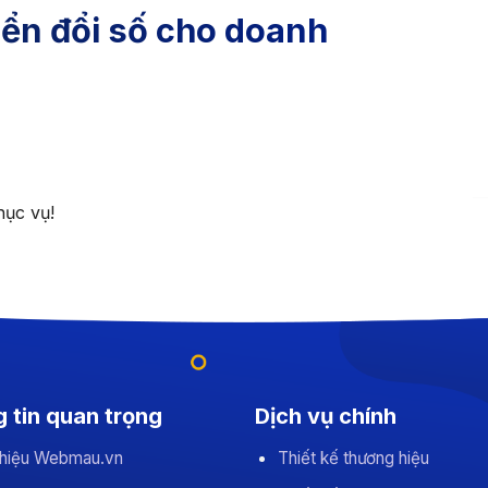
ển đổi số cho doanh
hục vụ!
 tin quan trọng
Dịch vụ chính
 thiệu Webmau.vn
Thiết kế thương hiệu