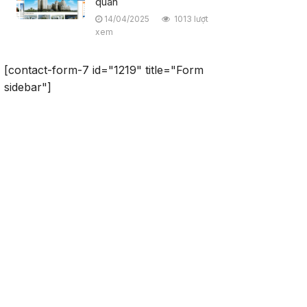
quan
14/04/2025
1013 lượt
xem
[contact-form-7 id="1219" title="Form
sidebar"]