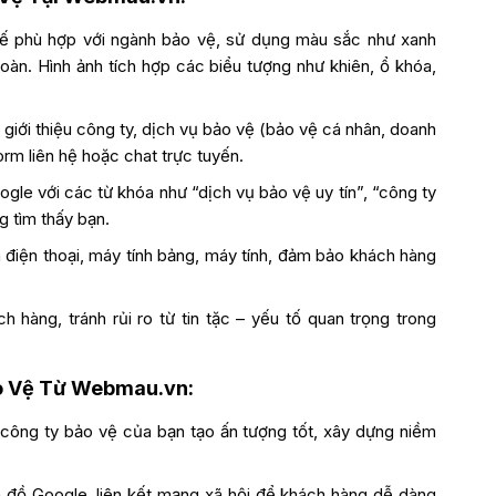
 kế phù hợp với ngành bảo vệ, sử dụng màu sắc như xanh
toàn. Hình ảnh tích hợp các biểu tượng như khiên, ổ khóa,
giới thiệu công ty, dịch vụ bảo vệ (bảo vệ cá nhân, doanh
form liên hệ hoặc chat trực tuyến.
ogle với các từ khóa như “dịch vụ bảo vệ uy tín”, “công ty
 tìm thấy bạn.
n điện thoại, máy tính bảng, máy tính, đảm bảo khách hàng
h hàng, tránh rủi ro từ tin tặc – yếu tố quan trọng trong
ảo Vệ Từ Webmau.vn:
 công ty bảo vệ của bạn tạo ấn tượng tốt, xây dựng niềm
n đồ Google, liên kết mạng xã hội để khách hàng dễ dàng