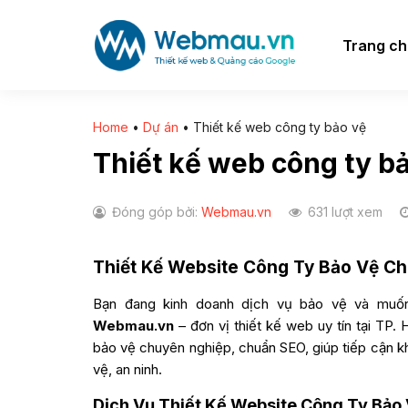
Chuyển
đến
Trang c
nội
dung
Home
•
Dự án
•
Thiết kế web công ty bảo vệ
Thiết kế web công ty b
Đóng góp bởi:
Webmau.vn
631 lượt xem
Thiết Kế Website Công Ty Bảo Vệ C
Bạn đang kinh doanh dịch vụ bảo vệ và muốn
Webmau.vn
– đơn vị thiết kế web uy tín tại TP
bảo vệ chuyên nghiệp, chuẩn SEO, giúp tiếp cận k
vệ, an ninh.
Dịch Vụ Thiết Kế Website Công Ty Bảo