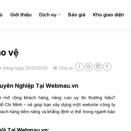
hủ
Giới thiệu
Dịch vụ
Báo giá
Kho giao diện
ảo vệ
Đăng ngày 26/03/2025
Chia sẻ:
huyên Nghiệp Tại Webmau.vn
 mở rộng khách hàng, nâng cao uy tín thương hiệu?
. Hồ Chí Minh – sẽ giúp bạn xây dựng một website công ty
hách hàng tiềm năng và khẳng định vị thế trong ngành bảo
 Vệ Tại Webmau.vn: