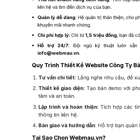
liên hệ và tìm đến dịch vụ của bạn.
Quản lý dễ dàng
: Hệ quản trị thân thiện, cho p
khuyến mãi nhanh chóng.
Chi phí hợp lý
: Chỉ từ
1,5 triệu đồng
, bạn đã c
Hỗ trợ 24/7
: Đội ngũ kỹ thuật luôn sẵn
info@webmau.vn
.
Quy Trình Thiết Kế Website Công Ty Bả
Tư vấn chi tiết
: Lắng nghe nhu cầu, đề xu
Thiết kế giao diện
: Tạo bản demo với ph
tâm và an toàn.
Lập trình và hoàn thiện
: Tích hợp các tí
thông tin liên hệ.
Bàn giao và hướng dẫn
: Hỗ trợ bạn quản 
Tại Sao Chọn Webmau.vn?