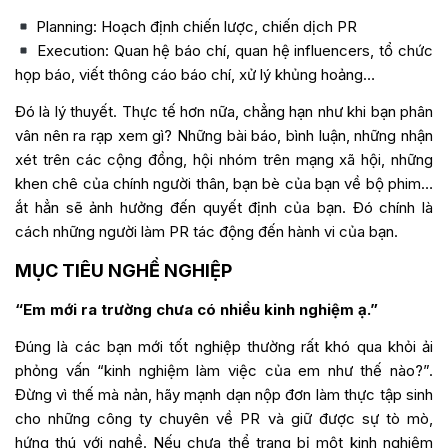
Planning: Hoạch định chiến lược, chiến dịch PR
Execution: Quan hệ báo chí, quan hệ influencers, tổ chức
họp báo, viết thông cáo báo chí, xử lý khủng hoảng…
Đó là lý thuyết. Thực tế hơn nữa, chẳng hạn như khi bạn phân
vân nên ra rạp xem gì? Những bài báo, bình luận, những nhận
xét trên các cộng đồng, hội nhóm trên mạng xã hội, những
khen chê của chính người thân, bạn bè của bạn về bộ phim…
ắt hẳn sẽ ảnh hưởng đến quyết định của bạn. Đó chính là
cách những người làm PR tác động đến hành vi của bạn.
MỤC TIÊU NGHỀ NGHIỆP
“Em mới ra trường chưa có nhiều kinh nghiệm ạ.”
Đúng là các bạn mới tốt nghiệp thường rất khó qua khỏi ải
phỏng vấn “kinh nghiệm làm việc của em như thế nào?”.
Đừng vì thế mà nản, hãy mạnh dạn nộp đơn làm thực tập sinh
cho những công ty chuyên về PR và giữ được sự tò mò,
hứng thú với nghề. Nếu chưa thể trang bị một kinh nghiệm