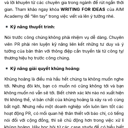
và lời khuyên từ các chuyên gia trong ngành để rút ngắn thời
gian. Tham khảo ngay khóa
WRITING FOR IDEAS
của AIM
Academy để “lên tay” trong việc viết và lên ý tưởng nhé.
Kỹ năng thuyết trình:
Nói trước công chúng không phải nhiệm vụ dễ dàng. Chuyên
viên PR phải rèn luyện kỹ năng liên kết những tư duy và ý
tưởng của bản thân với thông điệp cần truyền tải từ công ty/
thương hiệu họ trước công chúng.
Kỹ năng giải quyết khủng hoảng:
Khủng hoảng là điều mà hầu hết chúng ta không muốn nghe
tới. Nhưng đôi khi, bạn có muốn nó cũng không tới và bạn
không muốn nó vẫn sẽ tới. Biết chính xác khi nào nó xuất hiện
thì không thể, vì bản chất của khủng hoảng là xảy ra vô cùng
bất ngờ. Nhưng nếu một doanh nghiệp vốn luôn làm tốt các
hoạt động PR, có mối quan hệ thân thiết với báo chí, có tiếng
nói đối với cộng đồng, thì sẽ chủ động hơn trong việc xử lí
khủng hoảng. Hãy học hỏi từ các case study để có hiểu biết