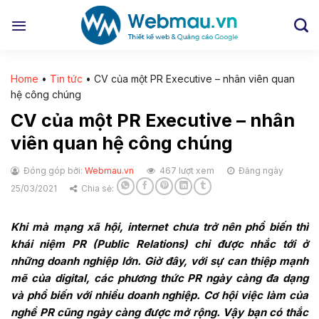
Chuyển
đến
nội
dung
Home
•
Tin tức
•
CV của một PR Executive – nhân viên quan
hệ công chúng
CV của một PR Executive – nhân
viên quan hệ công chúng
Đóng góp bởi:
Webmau.vn
467 lượt xem
Đăng ngày
25/03/2021
Chia sẻ:
Khi mà mạng xã hội, internet chưa trở nên phổ biến thì
khái niệm PR (Public Relations) chỉ được nhắc tới ở
những doanh nghiệp lớn. Giờ đây, với sự can thiệp mạnh
mẽ của digital, các phương thức PR ngày càng đa dạng
và phổ biến với nhiều doanh nghiệp. Cơ hội việc làm của
nghề PR cũng ngày càng được mở rộng. Vậy bạn có thắc