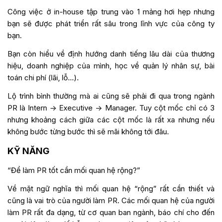
Công việc ở in-house tập trung vào 1 mảng hơi hẹp nhưng
bạn sẽ được phát triển rất sâu trong lĩnh vực của công ty
bạn.
Bạn còn hiểu về định hướng danh tiếng lâu dài của thương
hiệu, doanh nghiệp của mình, học về quản lý nhân sự, bài
toán chi phí (lãi, lỗ…).
Lộ trình bình thường mà ai cũng sẽ phải đi qua trong ngành
PR là Intern -> Executive -> Manager. Tuy cột mốc chỉ có 3
nhưng khoảng cách giữa các cột mốc là rất xa nhưng nếu
không bước từng bước thì sẽ mãi không tới đâu.
KỸ NĂNG
“Để làm PR tốt cần mối quan hệ rộng?”
Về mặt ngữ nghĩa thì mối quan hệ “rộng” rất cần thiết và
cũng là vai trò của người làm PR. Các mối quan hệ của người
làm PR rất đa dạng, từ cơ quan ban ngành, báo chí cho đến