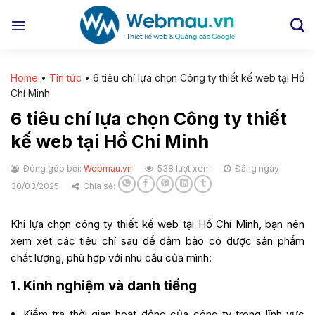
Chuyển
đến
nội
dung
Home
•
Tin tức
•
6 tiêu chí lựa chọn Công ty thiết kế web tại Hồ
Chí Minh
6 tiêu chí lựa chọn Công ty thiết
kế web tại Hồ Chí Minh
Đóng góp bởi:
Webmau.vn
538 lượt xem
Đăng ngày
30/03/2025
Chia sẻ:
Khi lựa chọn công ty thiết kế web tại Hồ Chí Minh, bạn nên
xem xét các tiêu chí sau để đảm bảo có được sản phẩm
chất lượng, phù hợp với nhu cầu của mình:
1.
Kinh nghiệm và danh tiếng
Kiểm tra thời gian hoạt động của công ty trong lĩnh vực