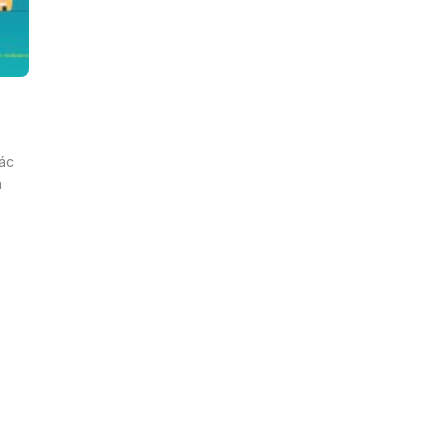
các
n