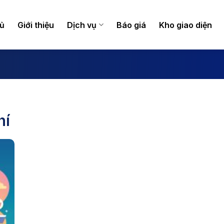
hủ
Giới thiệu
Dịch vụ
Báo giá
Kho giao diện
hí