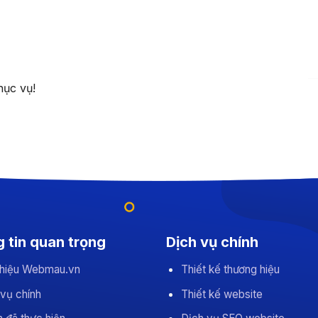
hục vụ!
 tin quan trọng
Dịch vụ chính
 thiệu Webmau.vn
Thiết kế thương hiệu
 vụ chính
Thiết kế website