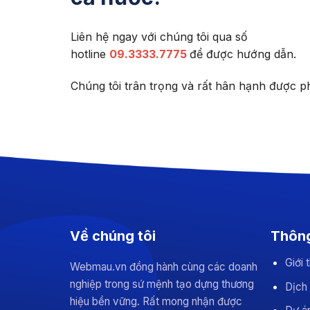
Liên hệ ngay với chúng tôi qua số
hotline
09.3333.7775
để được hướng dẫn.
Chúng tôi trân trọng và rất hân hạnh được p
Về chúng tôi
Thông
Giới
Webmau.vn đồng hành cùng các doanh
nghiệp trong sứ mệnh tạo dựng thương
Dịch
hiệu bền vững. Rất mong nhận được