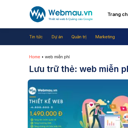
Chuyển
đến
Trang c
nội
dung
Tin tức
Dự án
Quản trị
Marketing
Home
•
web miễn phí
Lưu trữ thẻ:
web miễn p