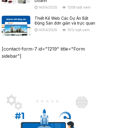
Doanh
14/04/2025
1208 lượt xem
Thiết Kế Web Các Dự Án Bất
Động Sản đơn giản và trực quan
14/04/2025
1012 lượt xem
[contact-form-7 id="1219" title="Form
sidebar"]