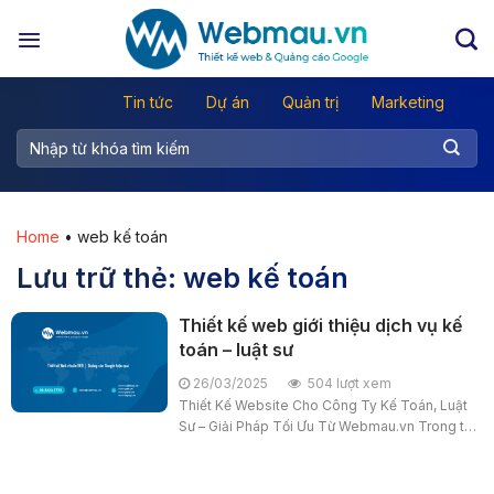
Chuyển
đến
nội
dung
Tin tức
Dự án
Quản trị
Marketing
Home
•
web kế toán
Lưu trữ thẻ:
web kế toán
Thiết kế web giới thiệu dịch vụ kế
toán – luật sư
26/03/2025
504 lượt xem
Thiết Kế Website Cho Công Ty Kế Toán, Luật
Sư – Giải Pháp Tối Ưu Từ Webmau.vn Trong thời
đại số hóa, việc sở hữu một website chuyên
nghiệp không chỉ giúp các công ty...