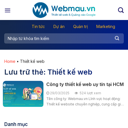
Chuyển
đến
nội
dung
Tin tức
Dự án
Quản trị
Marketing
Home
•
Thiết kế web
Lưu trữ thẻ:
Thiết kế web
Công ty thiết kế web uy tín tại HCM
29/03/2025
524 lượt xem
Tên công ty: Webmau.vn Lĩnh vực hoạt động:
Thiết kế website chuyên nghiệp, cung cấp giải
pháp quảng cáo trực tuyến, tối ưu hóa công cụ
tìm kiếm (SEO), và các dịch vụ liên quan...
Danh mục