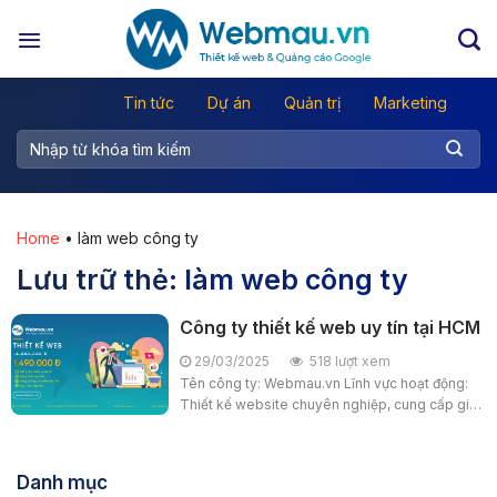
Chuyển
đến
nội
dung
Tin tức
Dự án
Quản trị
Marketing
Home
•
làm web công ty
Lưu trữ thẻ:
làm web công ty
Công ty thiết kế web uy tín tại HCM
29/03/2025
518 lượt xem
Tên công ty: Webmau.vn Lĩnh vực hoạt động:
Thiết kế website chuyên nghiệp, cung cấp giải
pháp quảng cáo trực tuyến, tối ưu hóa công cụ
tìm kiếm (SEO), và các dịch vụ liên quan...
Danh mục