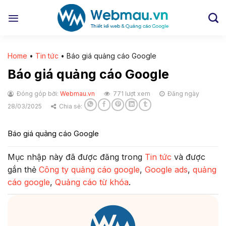
Chuyển
đến
nội
dung
Home
•
Tin tức
•
Báo giá quảng cáo Google
Báo giá quảng cáo Google
Đóng góp bởi:
Webmau.vn
771 lượt xem
Đăng ngày
28/03/2025
Chia sẻ:
Báo giá quảng cáo Google
Mục nhập này đã được đăng trong
Tin tức
và được
gắn thẻ
Công ty quảng cáo google
,
Google ads
,
quảng
cáo google
,
Quảng cáo từ khóa
.